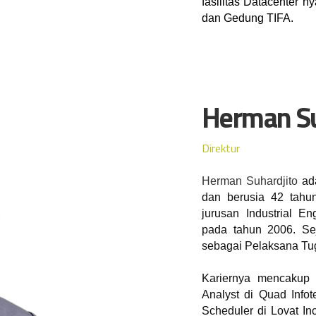
fasilitas Datacenter 
dan Gedung TIFA. 
Herman Su
Direktur
Herman Suhardjito
ada
dan berusia 42 tahun
jurusan Industrial En
pada tahun 2006. Sej
sebagai Pelaksana Tuga
Kariernya mencakup 
Analyst di Quad Info
Scheduler di Lovat In