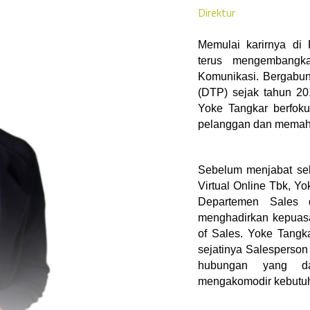
Direktur
Memulai karirnya di
terus mengembangk
Komunikasi. Bergabu
(DTP) sejak tahun 20
Yoke Tangkar berfoku
pelanggan dan memaha
Sebelum menjabat seb
Virtual Online Tbk, Y
Departemen Sales 
menghadirkan kepuas
of Sales. Yoke Tangk
sejatinya Salesperso
hubungan yang da
mengakomodir kebutu