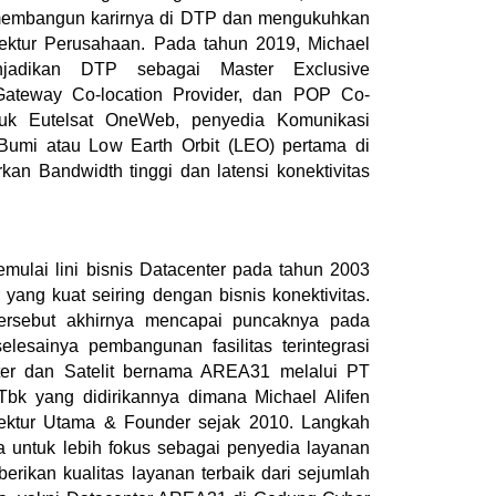
membangun karirnya di DTP dan mengukuhkan 
rektur Perusahaan. Pada tahun 2019, Michael 
njadikan DTP sebagai Master Exclusive 
, Gateway Co-location Provider, dan POP Co-
ntuk Eutelsat OneWeb, penyedia Komunikasi 
 Bumi atau Low Earth Orbit (LEO) pertama di 
an Bandwidth tinggi dan latensi konektivitas 
emulai lini bisnis Datacenter pada tahun 2003 
yang kuat seiring dengan bisnis konektivitas. 
tersebut akhirnya mencapai puncaknya pada 
lesainya pembangunan fasilitas terintegrasi 
ter dan Satelit bernama AREA31 melalui PT 
Tbk yang didirikannya dimana Michael Alifen 
ektur Utama & Founder sejak 2010. Langkah 
ya untuk lebih fokus sebagai penyedia layanan 
erikan kualitas layanan terbaik dari sejumlah 