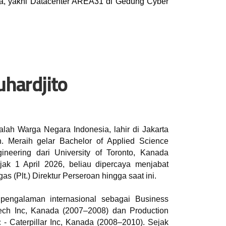
nya, yakni Datacenter AREA31 di Gedung Cyber 
hardjito
lah Warga Negara Indonesia, lahir di Jakarta
. Meraih gelar Bachelor of Applied Science
gineering dari University of Toronto, Kanada
ak 1 April 2026, beliau dipercaya menjabat
s (Plt.) Direktur Perseroan hingga saat ini.
pengalaman internasional sebagai Business
tech Inc, Kanada (2007–2008) dan Production
c - Caterpillar Inc, Kanada (2008–2010). Sejak