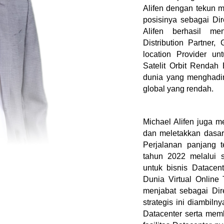
Alifen dengan tekun 
posisinya sebagai Di
Alifen berhasil me
Distribution Partner
location Provider u
Satelit Orbit Rendah
dunia yang menghadirk
global yang rendah. 
Michael Alifen juga m
dan meletakkan dasar 
Perjalanan panjang 
tahun 2022 melalui se
untuk bisnis Datacen
Dunia Virtual Online 
menjabat sebagai Dir
strategis ini diambiln
Datacenter serta memb